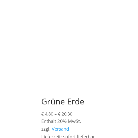
Grüne Erde
Preisspanne:
€
4,80
–
€
20,30
€ 4,80
Enthält 20% MwSt.
bis
zzgl.
Versand
€ 20,30
Lieferzeit: sofort lieferbar