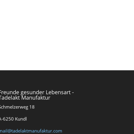
Freunde gesunder Lebensart -
Tadelakt Manufaktur
Schmelzerweg 18
A-6250 Kundl
mail@tadelaktmanufaktur.com