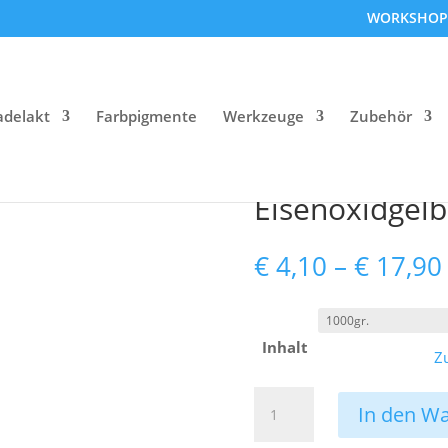
WORKSHOP
adelakt
Farbpigmente
Werkzeuge
Zubehör
Eisenoxidgelb
€
4,10
–
€
17,90
Inhalt
Z
Eisenoxidgelb
In den W
Menge