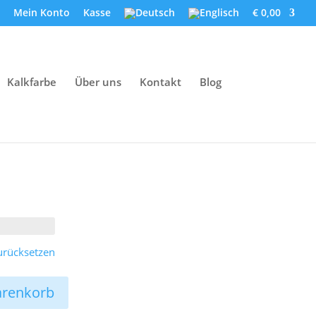
Mein Konto
Kasse
€ 0,00
Kalkfarbe
Über uns
Kontakt
Blog
Preisspanne:
€ 4,10
bis
€ 17,90
urücksetzen
arenkorb