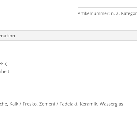
Artikelnummer:
n. a.
Kategor
rmation
H²o)
nheit
che, Kalk / Fresko, Zement / Tadelakt, Keramik, Wasserglas