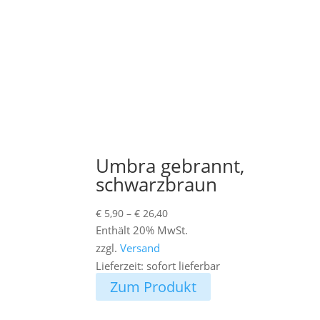
Umbra gebrannt,
schwarzbraun
Preisspanne:
€
5,90
–
€
26,40
€ 5,90
Enthält 20% MwSt.
bis
zzgl.
Versand
€ 26,40
Lieferzeit: sofort lieferbar
Zum Produkt