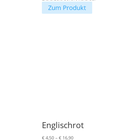
Zum Produkt
Englischrot
Preisspanne:
€
4,50
–
€
16,90