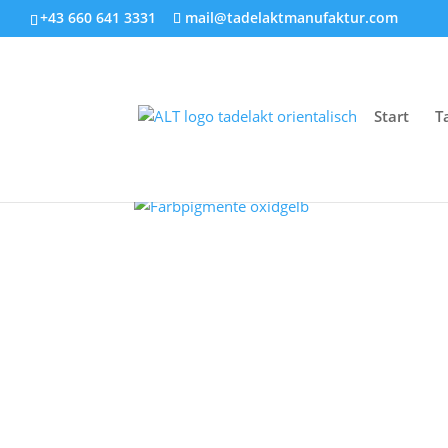
+43 660 641 3331
mail@tadelaktmanufaktur.com
Start
T
Start
/
Farben für Tadelakt
/ Eisenoxidgelb